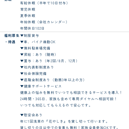
有給休暇（半年で10日付与）
育児休暇
夏季休暇
年始休暇（会社カレンダー）
年間休日102日
福利厚生
▼制服貸与
・待遇
▼車、バイク通勤OK
▼無料駐車場完備
▼昇給：あり（随時）
▼賞与：あり（年2回/8月、12月）
▼社内表彰制度あり
▼社会保険完備
▼退職金制度あり（勤務3年以上の方）
▼健康サポートサービス
健康上の悩みを無料でいつでも相談できるサービスを導入！
24時間・365日、家族も含めて専用ダイヤルへ相談可能！
いつでも対応してもらえるので安心です。
▼慰安会あり
年に1回浅草の『花やしき』を貸し切って行います。
貸し切りの日は中での食事も無料！家族全員参加OKです。