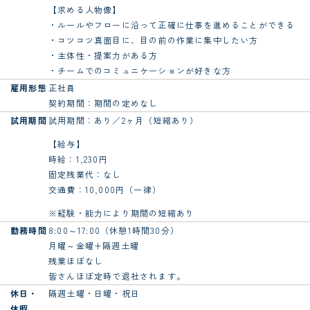
【求める人物像】
・ルールやフローに沿って正確に仕事を進めることができる
・コツコツ真面目に、目の前の作業に集中したい方
・主体性・提案力がある方
・チームでのコミュニケーションが好きな方
雇用形態
正社員
契約期間：期間の定めなし
試用期間
試用期間：あり／2ヶ月（短縮あり）
【給与】
時給：1,230円
固定残業代：なし
交通費：10,000円（一律）
※経験・能力により期間の短縮あり
勤務時間
8:00～17:00（休憩1時間30分）
月曜～金曜+隔週土曜
残業ほぼなし
皆さんほぼ定時で退社されます。
休日・
隔週土曜・日曜・祝日
休暇