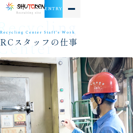
ENTRY
Recruiting site
Recycling
Recycling Center Staff’s Work
RCスタッフの仕事
Center
Staff’s
ドライバー
RCスタッフ
営業
事務
Work
ドライバー
RCスタッフ①
RCスタッフ②
営業
事務