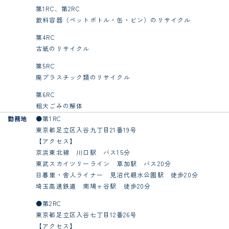
第1RC、第2RC
飲料容器（ペットボトル・缶・ビン）のリサイクル
第4RC
古紙のリサイクル
第5RC
廃プラスチック類のリサイクル
第6RC
粗大ごみの解体
勤務地
●第1RC
東京都足立区入谷九丁目21番19号
【アクセス】
京浜東北線 川口駅 バス15分
東武スカイツリーライン 草加駅 バス20分
日暮里・舎人ライナー 見沼代親水公園駅 徒歩20分
埼玉高速鉄道 南鳩ヶ谷駅 徒歩20分
●第2RC
東京都足立区入谷七丁目12番26号
【アクセス】