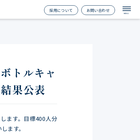
採用について
お問い合わせ
トボトルキャ
動結果公表
当します。目標400人分
いします。